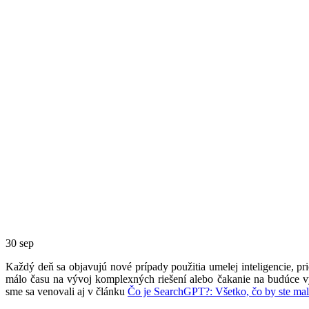
30
sep
Každý deň sa objavujú nové prípady použitia umelej inteligencie, p
málo času na vývoj komplexných riešení alebo čakanie na budúce
sme sa venovali aj v článku
Čo je SearchGPT?: Všetko, čo by ste m