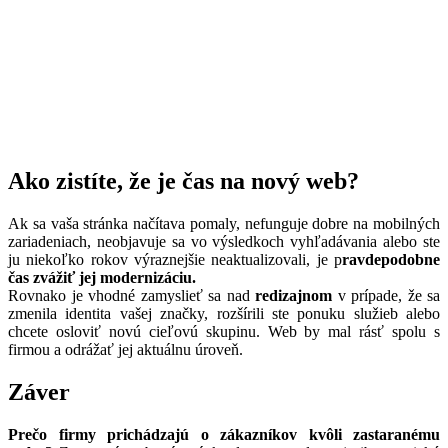
Ako zistíte, že je čas na nový web?
Ak sa vaša stránka načítava pomaly, nefunguje dobre na mobilných
zariadeniach, neobjavuje sa vo výsledkoch vyhľadávania alebo ste
ju niekoľko rokov výraznejšie neaktualizovali, je p
ravdepodobne
čas zvážiť jej modernizáciu.
Rovnako je vhodné zamyslieť sa nad
redizajnom
v prípade, že sa
zmenila identita vašej značky, rozšírili ste ponuku služieb alebo
chcete osloviť novú cieľovú skupinu. Web by mal rásť spolu s
firmou a odrážať jej aktuálnu úroveň.
Záver
Prečo firmy prichádzajú o zákazníkov kvôli zastaranému