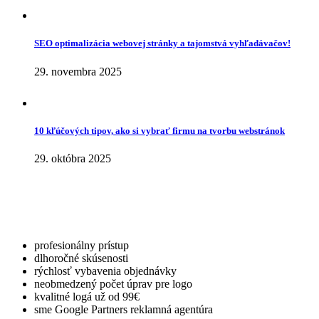
SEO optimalizácia webovej stránky a tajomstvá vyhľadávačov!
29. novembra 2025
10 kľúčových tipov, ako si vybrať firmu na tvorbu webstránok
29. októbra 2025
profesionálny prístup
dlhoročné skúsenosti
rýchlosť vybavenia objednávky
neobmedzený počet úprav pre logo
kvalitné logá už od 99€
sme Google Partners reklamná agentúra