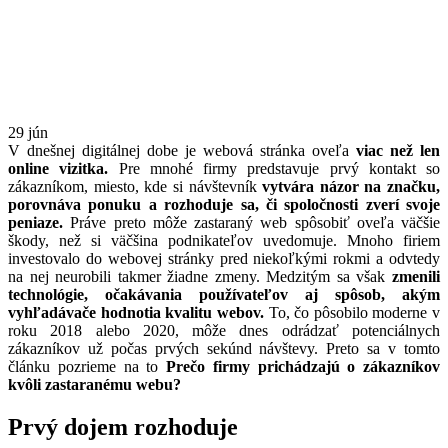
29
jún
V dnešnej digitálnej dobe je webová stránka oveľa
viac než len
online vizitka.
Pre mnohé firmy predstavuje prvý kontakt so
zákazníkom, miesto, kde si návštevník
vytvára názor na značku,
porovnáva ponuku a rozhoduje sa, či spoločnosti zverí svoje
peniaze.
Práve preto môže zastaraný web spôsobiť oveľa väčšie
škody, než si väčšina podnikateľov uvedomuje. Mnoho firiem
investovalo do webovej stránky pred niekoľkými rokmi a odvtedy
na nej neurobili takmer žiadne zmeny. Medzitým sa však
zmenili
technológie, očakávania používateľov aj spôsob, akým
vyhľadávače hodnotia kvalitu webov.
To, čo pôsobilo moderne v
roku 2018 alebo 2020, môže dnes odrádzať potenciálnych
zákazníkov už počas prvých sekúnd návštevy. Preto sa v tomto
článku pozrieme na to
Prečo firmy prichádzajú o zákazníkov
kvôli zastaranému webu?
Prvý dojem rozhoduje