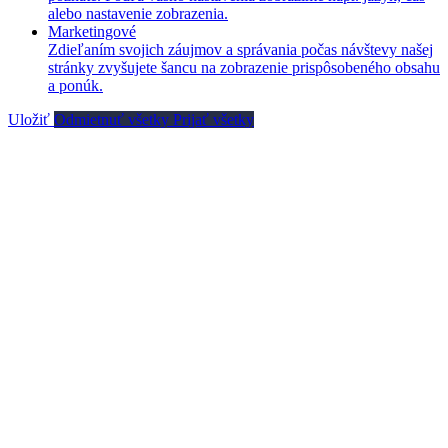
alebo nastavenie zobrazenia.
Marketingové
Zdieľaním svojich záujmov a správania počas návštevy našej
stránky zvyšujete šancu na zobrazenie prispôsobeného obsahu
a ponúk.
Uložiť
Odmietnuť všetky
Prijať všetky