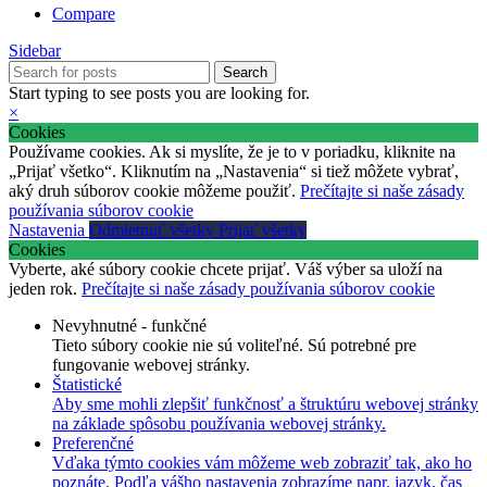
Compare
Sidebar
Search
Start typing to see posts you are looking for.
×
Cookies
Používame cookies. Ak si myslíte, že je to v poriadku, kliknite na
„Prijať všetko“. Kliknutím na „Nastavenia“ si tiež môžete vybrať,
aký druh súborov cookie môžeme použiť.
Prečítajte si naše zásady
používania súborov cookie
Nastavenia
Odmietnuť všetky
Prijať všetky
Cookies
Vyberte, aké súbory cookie chcete prijať. Váš výber sa uloží na
jeden rok.
Prečítajte si naše zásady používania súborov cookie
Nevyhnutné - funkčné
Tieto súbory cookie nie sú voliteľné. Sú potrebné pre
fungovanie webovej stránky.
Štatistické
Aby sme mohli zlepšiť funkčnosť a štruktúru webovej stránky
na základe spôsobu používania webovej stránky.
Preferenčné
Vďaka týmto cookies vám môžeme web zobraziť tak, ako ho
poznáte. Podľa vášho nastavenia zobrazíme napr. jazyk, čas