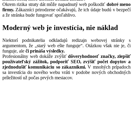
Okrem rizika straty dát môže napadnutý web poškodiť
dobré meno
firmy.
Zákazníci prirodzene očakávajú, že ich údaje budú v bezpečí
a že stránka bude fungovať spoľahlivo.
Moderný web je investícia, nie náklad
Niektorí podnikatelia odkladajú redizajn webovej stránky s
argumentom, že „starý web ešte funguje“. Otázkou však nie je, či
funguje, ale
či prináša výsledky.
Profesionálny web dokáže zvýšiť
dôveryhodnosť značky, zlepšiť
používateľský zážitok, podporiť SEO, zvýšiť počet dopytov a
zjednodušiť komunikáciu so zákazníkmi.
V mnohých prípadoch
sa investícia do nového webu vráti v podobe nových obchodných
príležitostí už počas prvých mesiacov.