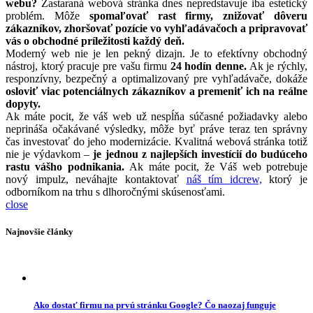
webu?
Zastaraná webová stránka dnes nepredstavuje iba estetický
problém. Môže
spomaľovať rast firmy, znižovať dôveru
zákazníkov, zhoršovať pozície vo vyhľadávačoch a pripravovať
vás o obchodné príležitosti každý deň.
Moderný web nie je len pekný dizajn. Je to efektívny obchodný
nástroj, ktorý pracuje pre vašu firmu
24 hodín denne.
Ak je rýchly,
responzívny, bezpečný a optimalizovaný pre vyhľadávače, dokáže
osloviť viac potenciálnych zákazníkov a premeniť ich na reálne
dopyty.
Ak máte pocit, že váš web už nespĺňa súčasné požiadavky alebo
neprináša očakávané výsledky, môže byť práve teraz ten správny
čas investovať do jeho modernizácie. Kvalitná webová stránka totiž
nie je výdavkom –
je jednou z najlepších investícií do budúceho
rastu vášho podnikania.
Ak máte pocit, že Váš web potrebuje
nový impulz, neváhajte kontaktovať
náš tím idcrew,
ktorý je
odborníkom na trhu s dlhoročnými skúsenosťami.
close
Najnovšie články
Ako dostať firmu na prvú stránku Google? Čo naozaj funguje