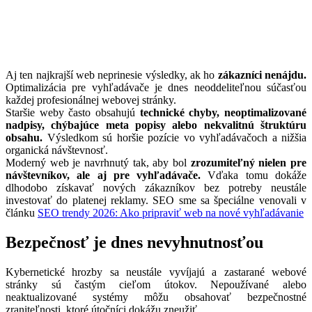
Aj ten najkrajší web neprinesie výsledky, ak ho
zákazníci nenájdu.
Optimalizácia pre vyhľadávače je dnes neoddeliteľnou súčasťou
každej profesionálnej webovej stránky.
Staršie weby často obsahujú
technické chyby, neoptimalizované
nadpisy, chýbajúce meta popisy alebo nekvalitnú štruktúru
obsahu.
Výsledkom sú horšie pozície vo vyhľadávačoch a nižšia
organická návštevnosť.
Moderný web je navrhnutý tak, aby bol
zrozumiteľný nielen pre
návštevníkov, ale aj pre vyhľadávače.
Vďaka tomu dokáže
dlhodobo získavať nových zákazníkov bez potreby neustále
investovať do platenej reklamy. SEO sme sa špeciálne venovali v
článku
SEO trendy 2026: Ako pripraviť web na nové vyhľadávanie
Bezpečnosť je dnes nevyhnutnosťou
Kybernetické hrozby sa neustále vyvíjajú a zastarané webové
stránky sú častým cieľom útokov. Nepoužívané alebo
neaktualizované systémy môžu obsahovať bezpečnostné
zraniteľnosti, ktoré útočníci dokážu zneužiť.