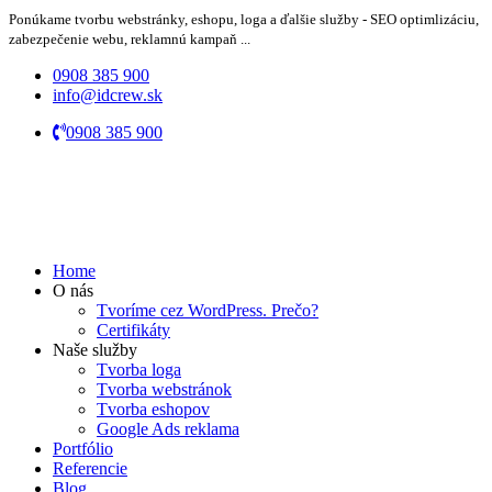
Ponúkame tvorbu webstránky, eshopu, loga a ďalšie služby - SEO optimlizáciu,
zabezpečenie webu, reklamnú kampaň ...
0908 385 900
info@idcrew.sk
0908 385 900
Home
O nás
Tvoríme cez WordPress. Prečo?
Certifikáty
Naše služby
Tvorba loga
Tvorba webstránok
Tvorba eshopov
Google Ads reklama
Portfólio
Referencie
Blog