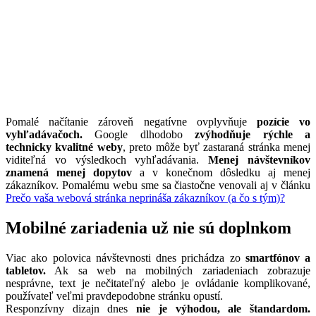
Pomalé načítanie zároveň negatívne ovplyvňuje
pozície vo
vyhľadávačoch.
Google dlhodobo
zvýhodňuje rýchle a
technicky kvalitné weby
, preto môže byť zastaraná stránka menej
viditeľná vo výsledkoch vyhľadávania.
Menej návštevníkov
znamená menej dopytov
a v konečnom dôsledku aj menej
zákazníkov. Pomalému webu sme sa čiastočne venovali aj v článku
Prečo vaša webová stránka neprináša zákazníkov (a čo s tým)?
Mobilné zariadenia už nie sú doplnkom
Viac ako polovica návštevnosti dnes prichádza zo
smartfónov a
tabletov.
Ak sa web na mobilných zariadeniach zobrazuje
nesprávne, text je nečitateľný alebo je ovládanie komplikované,
používateľ veľmi pravdepodobne stránku opustí.
Responzívny dizajn dnes
nie je výhodou, ale štandardom.