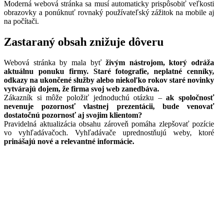
Moderná webová stránka sa musí automaticky prispôsobiť veľkosti
obrazovky a ponúknuť rovnaký používateľský zážitok na mobile aj
na počítači.
Zastaraný obsah znižuje dôveru
Webová stránka by mala byť
živým nástrojom, ktorý odráža
aktuálnu ponuku firmy.
Staré fotografie, neplatné cenníky,
odkazy na ukončené služby alebo niekoľko rokov staré novinky
vytvárajú dojem, že firma svoj web zanedbáva.
Zákazník si môže položiť jednoduchú otázku –
ak spoločnosť
nevenuje pozornosť vlastnej prezentácii, bude venovať
dostatočnú pozornosť aj svojim klientom?
Pravidelná aktualizácia obsahu zároveň pomáha zlepšovať pozície
vo vyhľadávačoch. Vyhľadávače uprednostňujú weby, ktoré
prinášajú nové a relevantné informácie.