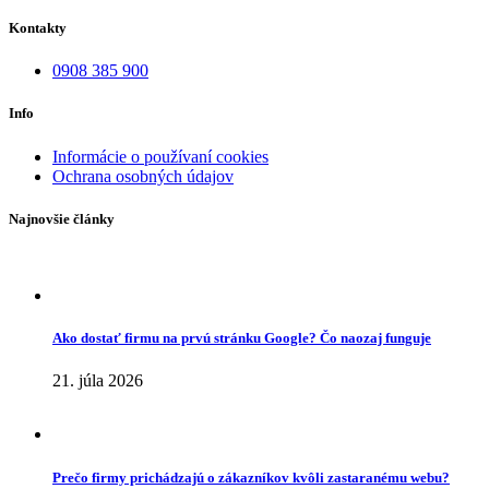
Kontakty
0908 385 900
Info
Informácie o používaní cookies
Ochrana osobných údajov
Najnovšie články
Ako dostať firmu na prvú stránku Google? Čo naozaj funguje
21. júla 2026
Prečo firmy prichádzajú o zákazníkov kvôli zastaranému webu?