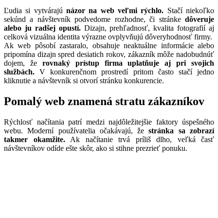
Ľudia si vytvárajú
názor na web veľmi rýchlo.
Stačí niekoľko
sekúnd a návštevník podvedome rozhodne, či stránke
dôveruje
alebo ju radšej opustí.
Dizajn, prehľadnosť, kvalita fotografií aj
celková vizuálna identita výrazne ovplyvňujú dôveryhodnosť firmy.
Ak web pôsobí zastaralo, obsahuje neaktuálne informácie alebo
pripomína dizajn spred desiatich rokov, zákazník môže nadobudnúť
dojem, že
rovnaký prístup firma uplatňuje aj pri svojich
službách.
V konkurenčnom prostredí pritom často stačí jedno
kliknutie a návštevník si otvorí stránku konkurencie.
Pomalý web znamená stratu zákazníkov
Rýchlosť načítania patrí medzi najdôležitejšie faktory úspešného
webu. Moderní používatelia očakávajú, že
stránka sa zobrazí
takmer okamžite.
Ak načítanie trvá príliš dlho, veľká časť
návštevníkov odíde ešte skôr, ako si stihne prezrieť ponuku.