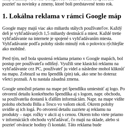
pozrieť na novinky a zmeny, ktoré boli predstavené tento rok.
1. Lokálna reklama v rámci Google máp
Google mapy majú viac ako miliardu stálych používateľov. Každý
deň je vyhľadávaných 1,5 miliardy destinácií a miest. Každé tretie
vyhľadávanie na internete je spojené s vyhľadávaním miesta.
Vyhľadávanie podľa polohy rástlo minulý rok o polovicu rýchlejšie
ako mobilné.
Pred tým, než bola spustená reklama priamo v Google mapách, bol
postup pre používateľa odlišný. Využili sme klasickú reklamu na
vyhľadávanie cez PC, používateľ ju videl a následne mohol kliknúť
na mapu. Zobrazil sa mu špendlík (pin) tak, ako sme ho doteraz
všetci poznali. A tu nastala zásadná zmena.
Google umožnil priamo na mape pri špendlíku umiestniť aj logo. Po
otvorení detailu konkrétneho špendlíka aj s logom, napr. obchodu,
sa používatelia dostanú k ďalším informáciám. Napr. na mape vidíte
polohu obchodu Billa a Tesco vo vašom okolí. Okrem polohy
uvidíte aj ich logá. Po otvorení detailu zazriete aj reklamu na
produkty – napr. rožky v akcii aj s cenou. Okrem toho viete priamo
v informáciách obchodu vyhľadávať, čo majú na sklade, alebo si
pozrieť otváracie hodiny či kontakt. Táto reklama bude