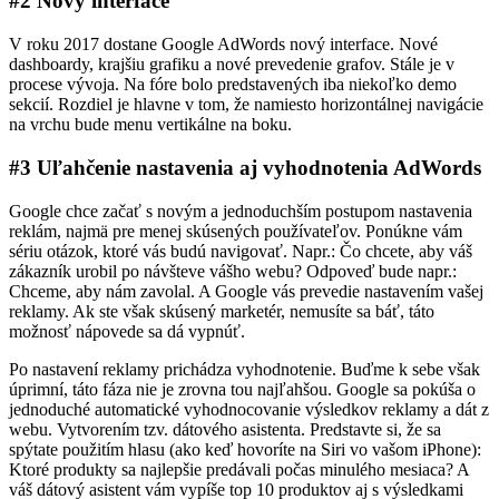
#2 Nový interface
V roku 2017 dostane Google AdWords nový interface. Nové
dashboardy, krajšiu grafiku a nové prevedenie grafov. Stále je v
procese vývoja. Na fóre bolo predstavených iba niekoľko demo
sekcií. Rozdiel je hlavne v tom, že namiesto horizontálnej navigácie
na vrchu bude menu vertikálne na boku.
#3 Uľahčenie nastavenia aj vyhodnotenia AdWords
Google chce začať s novým a jednoduchším postupom nastavenia
reklám, najmä pre menej skúsených používateľov. Ponúkne vám
sériu otázok, ktoré vás budú navigovať. Napr.: Čo chcete, aby váš
zákazník urobil po návšteve vášho webu? Odpoveď bude napr.:
Chceme, aby nám zavolal. A Google vás prevedie nastavením vašej
reklamy. Ak ste však skúsený marketér, nemusíte sa báť, táto
možnosť nápovede sa dá vypnúť.
Po nastavení reklamy prichádza vyhodnotenie. Buďme k sebe však
úprimní, táto fáza nie je zrovna tou najľahšou. Google sa pokúša o
jednoduché automatické vyhodnocovanie výsledkov reklamy a dát z
webu. Vytvorením tzv. dátového asistenta. Predstavte si, že sa
spýtate použitím hlasu (ako keď hovoríte na Siri vo vašom iPhone):
Ktoré produkty sa najlepšie predávali počas minulého mesiaca? A
váš dátový asistent vám vypíše top 10 produktov aj s výsledkami