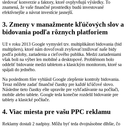
sledovať konverzie a faktory, ktoré ovplyvňujú výsledky. To
znamená, že vaše finančné prostriedky budú investované
efektívnejšie a návrat investície jasnejší.
3. Zmeny v manažmente kľúčových slov a
bidovania podľa rôznych platforiem
Už v roku 2013 Google vymyslel tzv. multiplikátori bidovania (bid
multipliers), ktoré nám dovoľovali zvyšovať/znižovať naše bidy
podľa polohy, zariadenia a cieľového publika. Medzi zariadeniami
však boli na výber len mobilné a desktopové. Problémom bolo
oddeliť bidovanie medzi tabletom a klasickým monitorom, ktoré sa
spájali do jedného.
Na poslednom fóre vyhlásil Google zlepšenie kontroly bidovania.
Teraz môžete zadať finančné čiastky pre každé kľúčové slovo.
Následne tieto čiastky ešte upravíte pre vyhľadávanie na počítači,
mobile alebo tablete. Google teda konečne rozdelil bidovanie pre
tablety a klasické počítače.
4. Viac miesta pre vašu PPC reklamu
Reklamy dostali 2 nadpisy. Môžu byť teda dvojnásobne dlhšie, čo