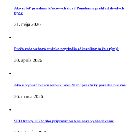
Ako robiť prieskum kľúčových slov? Ponúkame prehľad skvelých
tipov
31. mája 2026
Prečo vaša webová stránka neprináša zákazníkov (a čo s tým)?
30. apríla 2026
Ako si vybrať tvorcu webu v roku 2026: praktický poradca pre vás
26. marca 2026
SEO trendy 2026: Ako pripraviť web na nové vyhľadávanie