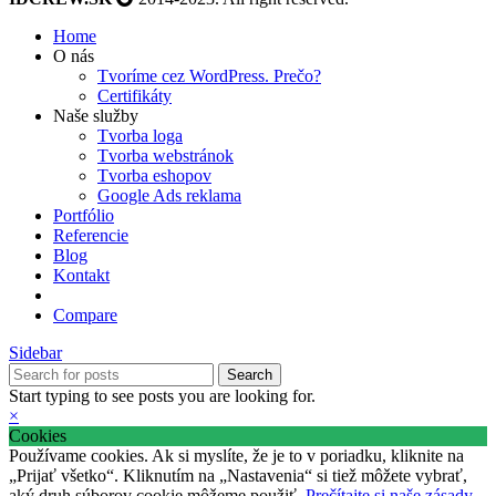
Home
O nás
Tvoríme cez WordPress. Prečo?
Certifikáty
Naše služby
Tvorba loga
Tvorba webstránok
Tvorba eshopov
Google Ads reklama
Portfólio
Referencie
Blog
Kontakt
Compare
Sidebar
Search
Start typing to see posts you are looking for.
×
Cookies
Používame cookies. Ak si myslíte, že je to v poriadku, kliknite na
„Prijať všetko“. Kliknutím na „Nastavenia“ si tiež môžete vybrať,
aký druh súborov cookie môžeme použiť.
Prečítajte si naše zásady