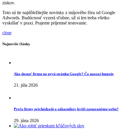
ziskov.
Toto sú tie najdôležitejšie novinky z májového fóra od Google
Adwords. Budúcnosť vyzerá sľubne, už si len treba všetko
vyskúšať v praxi. Prajeme príjemné testovanie.
close
Najnovšie články
Ako dostať firmu na prvú stránku Google? Čo naozaj funguje
21. júla 2026
Prečo firmy prichádzajú o zákazníkov kvôli zastaranému webu?
29. júna 2026