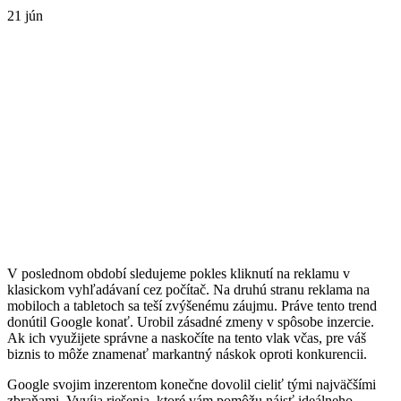
21
jún
V poslednom období sledujeme pokles kliknutí na reklamu v
klasickom vyhľadávaní cez počítač. Na druhú stranu reklama na
mobiloch a tabletoch sa teší zvýšenému záujmu. Práve tento trend
donútil Google konať. Urobil zásadné zmeny v spôsobe inzercie.
Ak ich využijete správne a naskočíte na tento vlak včas, pre váš
biznis to môže znamenať markantný náskok oproti konkurencii.
Google svojim inzerentom konečne dovolil cieliť tými najväčšími
zbraňami. Vyvíja riešenia, ktoré vám pomôžu nájsť ideálneho