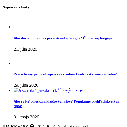
Najnovšie články
Ako dostať firmu na prvú stránku Google? Čo naozaj funguje
21. júla 2026
Prečo firmy prichádzajú o zákazníkov kvôli zastaranému webu?
29. júna 2026
Ako robiť prieskum kľúčových slov? Ponúkame prehľad skvelých
tipov
31. mája 2026
IDCREW.SK
2014-2023. All right reserved.