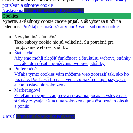
používania súborov cookie
Nastavenia
Odmietnuť všetky
Prijať všetky
Cookies
Vyberte, aké súbory cookie chcete prijať. Váš výber sa uloží na
jeden rok.
Prečítajte si naše zásady používania súborov cookie
Nevyhnutné - funkčné
Tieto súbory cookie nie sú voliteľné. Sú potrebné pre
fungovanie webovej stránky.
Štatistické
Aby sme mohli zlepšiť funkčnosť a štruktúru webovej stránky
na základe spôsobu používania webovej stránky.
Preferenčné
Vďaka týmto cookies vám môžeme web zobraziť tak, ako ho
poznáte. Podľa vášho nastavenia zobrazíme napr. jazyk, čas
alebo nastavenie zobrazenia.
Marketingové
Zdieľaním svojich záujmov a správania počas návštevy našej
stránky zvyšujete šancu na zobrazenie prispôsobeného obsahu
a ponúk.
Uložiť
Odmietnuť všetky
Prijať všetky