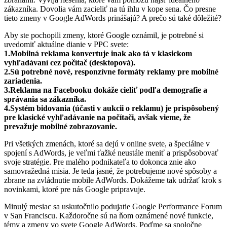
zákazníka. Dovolia vám zacieliť na tú ihlu v kope sena. Čo presne
tieto zmeny v Google AdWords prinášajú? A prečo sú také dôležité?
Aby ste pochopili zmeny, ktoré Google oznámil, je potrebné si
uvedomiť aktuálne dianie v PPC svete:
1.Mobilná reklama konvertuje inak ako tá v klasickom
vyhľadávaní cez počítač (desktopová).
2.Sú potrebné nové, responzívne formáty reklamy pre mobilné
zariadenia.
3.Reklama na Facebooku dokáže cieliť podľa demografie a
správania sa zákazníka.
4.Systém bidovania (účasti v aukcii o reklamu) je prispôsobený
pre klasické vyhľadávanie na počítači, avšak vieme, že
prevažuje mobilné zobrazovanie.
Pri všetkých zmenách, ktoré sa dejú v online svete, a špeciálne v
spojení s AdWords, je veľmi ťažké neustále meniť a prispôsobovať
svoje stratégie. Pre malého podnikateľa to dokonca znie ako
samovražedná misia. Je teda jasné, že potrebujeme nové spôsoby a
zbrane na zvládnutie mobile AdWords. Dokážeme tak udržať krok s
novinkami, ktoré pre nás Google pripravuje.
Minulý mesiac sa uskutočnilo podujatie Google Performance Forum
v San Franciscu. Každoročne sú na ňom oznámené nové funkcie,
témy a zmeny vo svete Google AdWords. Poďme sa spoločne