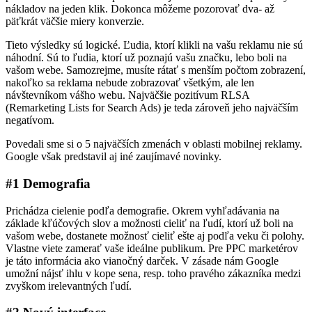
nákladov na jeden klik. Dokonca môžeme pozorovať dva- až
päťkrát väčšie miery konverzie.
Tieto výsledky sú logické. Ľudia, ktorí klikli na vašu reklamu nie sú
náhodní. Sú to ľudia, ktorí už poznajú vašu značku, lebo boli na
vašom webe. Samozrejme, musíte rátať s menším počtom zobrazení,
nakoľko sa reklama nebude zobrazovať všetkým, ale len
návštevníkom vášho webu. Najväčšie pozitívum RLSA
(Remarketing Lists for Search Ads) je teda zároveň jeho najväčším
negatívom.
Povedali sme si o 5 najväčších zmenách v oblasti mobilnej reklamy.
Google však predstavil aj iné zaujímavé novinky.
#1 Demografia
Prichádza cielenie podľa demografie. Okrem vyhľadávania na
základe kľúčových slov a možnosti cieliť na ľudí, ktorí už boli na
vašom webe, dostanete možnosť cieliť ešte aj podľa veku či polohy.
Vlastne viete zamerať vaše ideálne publikum. Pre PPC marketérov
je táto informácia ako vianočný darček. V zásade nám Google
umožní nájsť ihlu v kope sena, resp. toho pravého zákazníka medzi
zvyškom irelevantných ľudí.