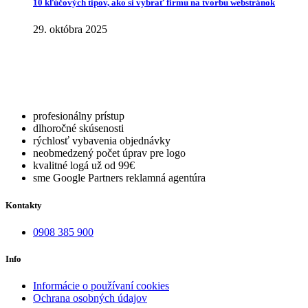
10 kľúčových tipov, ako si vybrať firmu na tvorbu webstránok
29. októbra 2025
profesionálny prístup
dlhoročné skúsenosti
rýchlosť vybavenia objednávky
neobmedzený počet úprav pre logo
kvalitné logá už od 99€
sme Google Partners reklamná agentúra
Kontakty
0908 385 900
Info
Informácie o používaní cookies
Ochrana osobných údajov