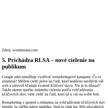
Zdroj: wordstream.com
5. Prichádza RLSA – nové cielenie na
publikum
Google nám umožňuje využívať remarketingové kampane. Čo to
znamená? Môžete cieliť práve na ľudí, ktorí nedávno navštívili váš
web a zároveň hľadajú zvolené kľúčové slovo. Nie je to úžasné?
Takže okrem starého známeho cielenia podľa vyhľadávania
kľúčových slov, viete cieliť na ľudí, ktorí už u vás na webe boli.
Remarketing v spojení s reklamou na vyhľadávanie kľúčových slov
prináša 3x väčšiu mieru prekliku. Stojí to však len 30% pôvodných