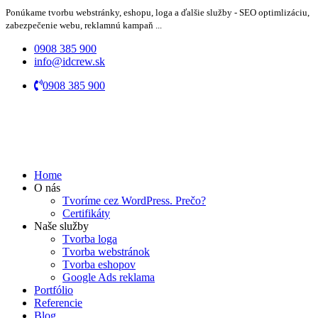
Ponúkame tvorbu webstránky, eshopu, loga a ďalšie služby - SEO optimlizáciu,
zabezpečenie webu, reklamnú kampaň ...
0908 385 900
info@idcrew.sk
0908 385 900
Home
O nás
Tvoríme cez WordPress. Prečo?
Certifikáty
Naše služby
Tvorba loga
Tvorba webstránok
Tvorba eshopov
Google Ads reklama
Portfólio
Referencie
Blog