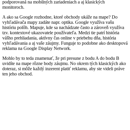
podporovaná na mobilných zariadeniach a aj klasických
monitoroch.
A ako sa Google rozhodne, ktoré obchody ukáže na mape? Do
vyhľadávača mapy zadáte napr. optika. Google využíva vašu
históriu polôh. Mapuje, kde sa nachádzate často a zároveň využíva
tzv. kontextové ukazovatele používateľa. Medzi tie patrí história
vášho prehliadania, aktívny čas online v priebehu dňa, história
vyhľadávania a aj vaše záujmy. Funguje to podobne ako desktopová
reklama na Google Display Network.
Mohlo by to teda znamenať, že pri presune z bodu A do bodu B
uvidíte na mape rôzne body záujmu. No okrem tých klasických ako
doteraz, si môže každý inzerent platiť reklamu, aby ste videli práve
ten jeho obchod.