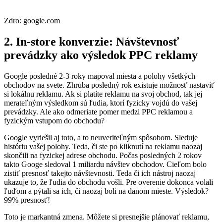
Zdro: google.com
2. In-store konverzie: Návštevnosť
prevádzky ako výsledok PPC reklamy
Google posledné 2-3 roky mapoval miesta a polohy všetkých
obchodov na svete. Zhruba posledný rok existuje možnosť nastaviť
si lokálnu reklamu. Ak si platíte reklamu na svoj obchod, tak jej
merateľným výsledkom sú ľudia, ktorí fyzicky vojdú do vašej
prevádzky. Ale ako odmeriate pomer medzi PPC reklamou a
fyzickým vstupom do obchodu?
Google vyriešil aj toto, a to neuveriteľným spôsobom. Sleduje
históriu vašej polohy. Teda, či ste po kliknutí na reklamu naozaj
skončili na fyzickej adrese obchodu. Počas posledných 2 rokov
takto Googe sledoval 1 miliardu návštev obchodov. Cieľom bolo
zistiť presnosť takejto návštevnosti. Teda či ich nástroj naozaj
ukazuje to, že ľudia do obchodu vošli. Pre overenie dokonca volali
ľuďom a pýtali sa ich, či naozaj boli na danom mieste. Výsledok?
99% presnosť!
Toto je markantná zmena. Môžete si presnejšie plánovať reklamu,