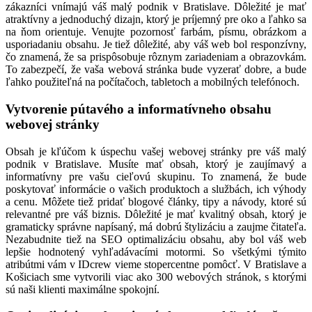
zákazníci vnímajú váš malý podnik v Bratislave. Dôležité je mať
atraktívny a jednoduchý dizajn, ktorý je príjemný pre oko a ľahko sa
na ňom orientuje. Venujte pozornosť farbám, písmu, obrázkom a
usporiadaniu obsahu. Je tiež dôležité, aby váš web bol responzívny,
čo znamená, že sa prispôsobuje rôznym zariadeniam a obrazovkám.
To zabezpečí, že vaša webová stránka bude vyzerať dobre, a bude
ľahko použiteľná na počítačoch, tabletoch a mobilných telefónoch.
Vytvorenie pútavého a informatívneho obsahu
webovej stránky
Obsah je kľúčom k úspechu vašej webovej stránky pre váš malý
podnik v Bratislave. Musíte mať obsah, ktorý je zaujímavý a
informatívny pre vašu cieľovú skupinu. To znamená, že bude
poskytovať informácie o vašich produktoch a službách, ich výhody
a cenu. Môžete tiež pridať blogové články, tipy a návody, ktoré sú
relevantné pre váš biznis. Dôležité je mať kvalitný obsah, ktorý je
gramaticky správne napísaný, má dobrú štylizáciu a zaujme čitateľa.
Nezabudnite tiež na SEO optimalizáciu obsahu, aby bol váš web
lepšie hodnotený vyhľadávacími motormi. So všetkými týmito
atribútmi vám v IDcrew vieme stopercentne pomôcť. V Bratislave a
Košiciach sme vytvorili viac ako 300 webových stránok, s ktorými
sú naši klienti maximálne spokojní.