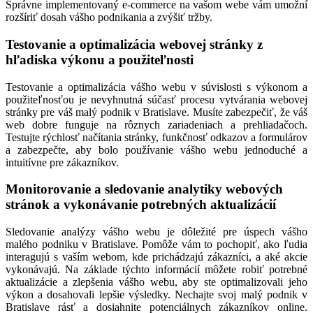
Správne implementovaný e-commerce na vašom webe vám umožní
rozšíriť dosah vášho podnikania a zvýšiť tržby.
Testovanie a optimalizácia webovej stránky z
hľadiska výkonu a použiteľnosti
Testovanie a optimalizácia vášho webu v súvislosti s výkonom a
použiteľnosťou je nevyhnutná súčasť procesu vytvárania webovej
stránky pre váš malý podnik v Bratislave. Musíte zabezpečiť, že váš
web dobre funguje na rôznych zariadeniach a prehliadačoch.
Testujte rýchlosť načítania stránky, funkčnosť odkazov a formulárov
a zabezpečte, aby bolo používanie vášho webu jednoduché a
intuitívne pre zákazníkov.
Monitorovanie a sledovanie analytiky webových
stránok a vykonávanie potrebných aktualizácií
Sledovanie analýzy vášho webu je dôležité pre úspech vášho
malého podniku v Bratislave. Pomôže vám to pochopiť, ako ľudia
interagujú s vaším webom, kde prichádzajú zákazníci, a aké akcie
vykonávajú. Na základe týchto informácií môžete robiť potrebné
aktualizácie a zlepšenia vášho webu, aby ste optimalizovali jeho
výkon a dosahovali lepšie výsledky. Nechajte svoj malý podnik v
Bratislave rásť a dosiahnite potenciálnych zákazníkov online.