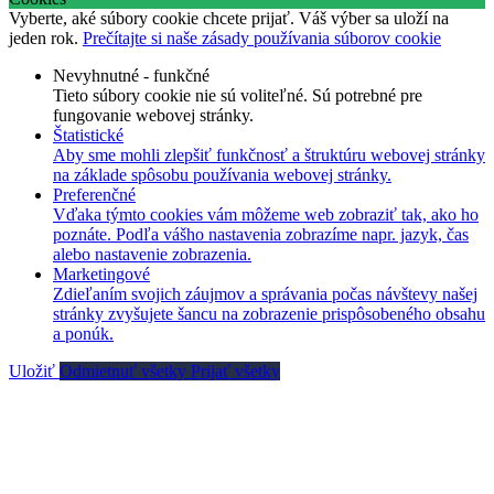
Vyberte, aké súbory cookie chcete prijať. Váš výber sa uloží na
jeden rok.
Prečítajte si naše zásady používania súborov cookie
Nevyhnutné - funkčné
Tieto súbory cookie nie sú voliteľné. Sú potrebné pre
fungovanie webovej stránky.
Štatistické
Aby sme mohli zlepšiť funkčnosť a štruktúru webovej stránky
na základe spôsobu používania webovej stránky.
Preferenčné
Vďaka týmto cookies vám môžeme web zobraziť tak, ako ho
poznáte. Podľa vášho nastavenia zobrazíme napr. jazyk, čas
alebo nastavenie zobrazenia.
Marketingové
Zdieľaním svojich záujmov a správania počas návštevy našej
stránky zvyšujete šancu na zobrazenie prispôsobeného obsahu
a ponúk.
Uložiť
Odmietnuť všetky
Prijať všetky