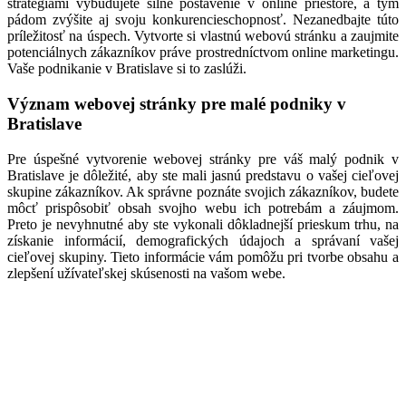
stratégiami vybudujete silné postavenie v online priestore, a tým
pádom zvýšite aj svoju konkurencieschopnosť. Nezanedbajte túto
príležitosť na úspech. Vytvorte si vlastnú webovú stránku a zaujmite
potenciálnych zákazníkov práve prostredníctvom online marketingu.
Vaše podnikanie v Bratislave si to zaslúži.
Význam webovej stránky pre malé podniky v
Bratislave
Pre úspešné vytvorenie webovej stránky pre váš malý podnik v
Bratislave je dôležité, aby ste mali jasnú predstavu o vašej cieľovej
skupine zákazníkov. Ak správne poznáte svojich zákazníkov, budete
môcť prispôsobiť obsah svojho webu ich potrebám a záujmom.
Preto je nevyhnutné aby ste vykonali dôkladnejší prieskum trhu, na
získanie informácií, demografických údajoch a správaní vašej
cieľovej skupiny. Tieto informácie vám pomôžu pri tvorbe obsahu a
zlepšení užívateľskej skúsenosti na vašom webe.