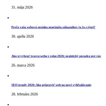
31. mája 2026
Prečo vaša webová stránka neprináša zákazníkov (a čo s tým)?
30. apríla 2026
Ako si vybrať tvorcu webu v roku 2026: praktický poradca pre vás
26. marca 2026
SEO trendy 2026: Ako pripraviť web na nové vyhľadávanie
28. februára 2026