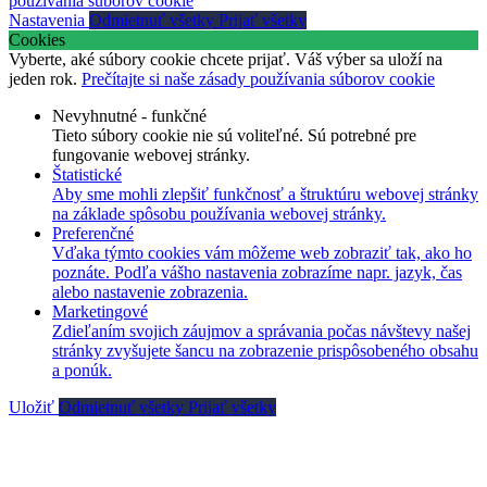
používania súborov cookie
Nastavenia
Odmietnuť všetky
Prijať všetky
Cookies
Vyberte, aké súbory cookie chcete prijať. Váš výber sa uloží na
jeden rok.
Prečítajte si naše zásady používania súborov cookie
Nevyhnutné - funkčné
Tieto súbory cookie nie sú voliteľné. Sú potrebné pre
fungovanie webovej stránky.
Štatistické
Aby sme mohli zlepšiť funkčnosť a štruktúru webovej stránky
na základe spôsobu používania webovej stránky.
Preferenčné
Vďaka týmto cookies vám môžeme web zobraziť tak, ako ho
poznáte. Podľa vášho nastavenia zobrazíme napr. jazyk, čas
alebo nastavenie zobrazenia.
Marketingové
Zdieľaním svojich záujmov a správania počas návštevy našej
stránky zvyšujete šancu na zobrazenie prispôsobeného obsahu
a ponúk.
Uložiť
Odmietnuť všetky
Prijať všetky