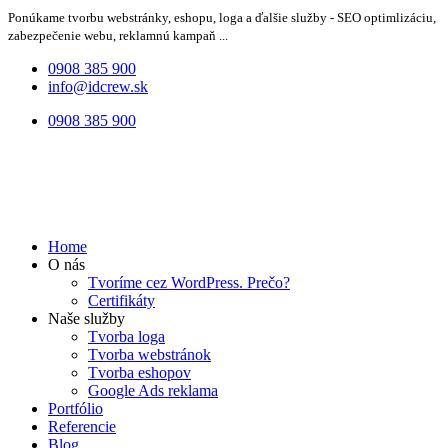
Ponúkame tvorbu webstránky, eshopu, loga a ďalšie služby - SEO optimlizáciu,
zabezpečenie webu, reklamnú kampaň ...
0908 385 900
info@idcrew.sk
0908 385 900
Home
O nás
Tvoríme cez WordPress. Prečo?
Certifikáty
Naše služby
Tvorba loga
Tvorba webstránok
Tvorba eshopov
Google Ads reklama
Portfólio
Referencie
Blog