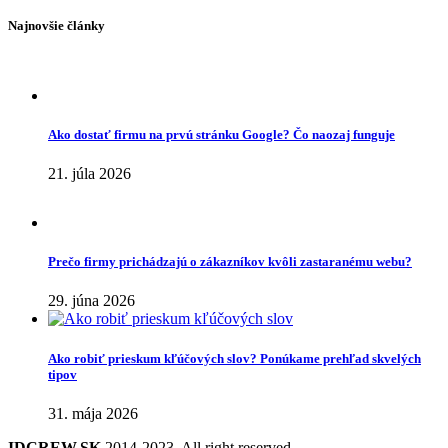
Najnovšie články
Ako dostať firmu na prvú stránku Google? Čo naozaj funguje
21. júla 2026
Prečo firmy prichádzajú o zákazníkov kvôli zastaranému webu?
29. júna 2026
Ako robiť prieskum kľúčových slov? Ponúkame prehľad skvelých
tipov
31. mája 2026
IDCREW.SK
2014-2023. All right reserved.