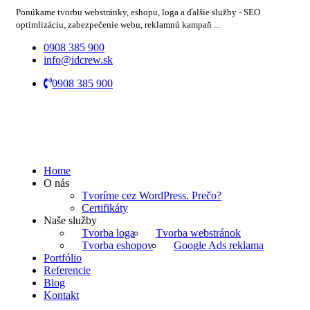
Ponúkame tvorbu webstránky, eshopu, loga a ďalšie služby - SEO
optimlizáciu, zabezpečenie webu, reklamnú kampaň ...
0908 385 900
info@idcrew.sk
0908 385 900
Home
O nás
Tvoríme cez WordPress. Prečo?
Certifikáty
Naše služby
Tvorba loga
Tvorba webstránok
Tvorba eshopov
Google Ads reklama
Portfólio
Referencie
Blog
Kontakt