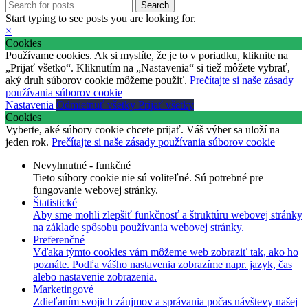
Search
Start typing to see posts you are looking for.
×
Cookies
Používame cookies. Ak si myslíte, že je to v poriadku, kliknite na
„Prijať všetko“. Kliknutím na „Nastavenia“ si tiež môžete vybrať,
aký druh súborov cookie môžeme použiť.
Prečítajte si naše zásady
používania súborov cookie
Nastavenia
Odmietnuť všetky
Prijať všetky
Cookies
Vyberte, aké súbory cookie chcete prijať. Váš výber sa uloží na
jeden rok.
Prečítajte si naše zásady používania súborov cookie
Nevyhnutné - funkčné
Tieto súbory cookie nie sú voliteľné. Sú potrebné pre
fungovanie webovej stránky.
Štatistické
Aby sme mohli zlepšiť funkčnosť a štruktúru webovej stránky
na základe spôsobu používania webovej stránky.
Preferenčné
Vďaka týmto cookies vám môžeme web zobraziť tak, ako ho
poznáte. Podľa vášho nastavenia zobrazíme napr. jazyk, čas
alebo nastavenie zobrazenia.
Marketingové
Zdieľaním svojich záujmov a správania počas návštevy našej