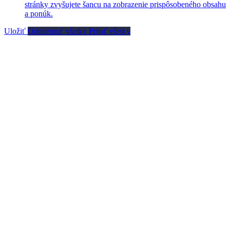
stránky zvyšujete šancu na zobrazenie prispôsobeného obsahu
a ponúk.
Uložiť
Odmietnuť všetky
Prijať všetky