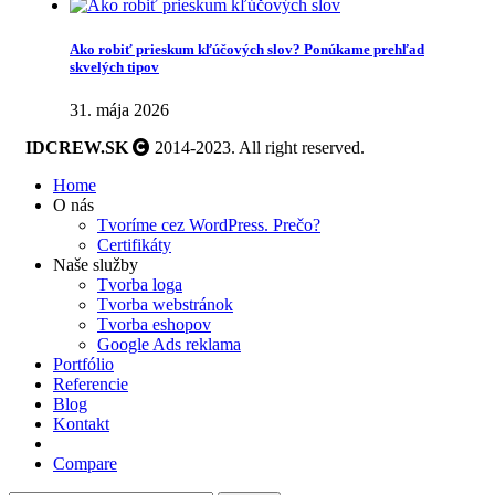
Ako robiť prieskum kľúčových slov? Ponúkame prehľad
skvelých tipov
31. mája 2026
IDCREW.SK
2014-2023. All right reserved.
Home
O nás
Tvoríme cez WordPress. Prečo?
Certifikáty
Naše služby
Tvorba loga
Tvorba webstránok
Tvorba eshopov
Google Ads reklama
Portfólio
Referencie
Blog
Kontakt
Compare